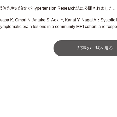
岩佐先生の論文がHypertension Research誌に公開されました
Iwasa K, Omori N, Aritake S, Aoki Y, Kanai Y, Nagai A：Systolic b
symptomatic brain lesions in a community MRI cohort: a retrospec
記事の一覧へ戻る