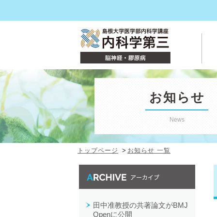
お知らせ
News
トップページ
お知らせ 一覧
最近の投稿
田中准教授の共著論文がBMJ
Openに公開