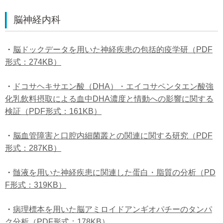
脳神経内科
・
脳ドックデータを用いた神経疾患の包括的疫学研（PDF
形式：
274KB）
・
ドコサヘキサエン酸（DHA）・エイコサペンタエン酸強
化乳飲料摂取による血中DHA濃度と情動への影響に関する
検証（PDF形式：161KB）
・
脳血管障害と口腔内細菌叢との関連に関する研究（PDF
形式：287KB）
・
髄液を用いた神経疾患に関連した蛋白・脂質の分析（PD
F形式：319KB）
・
病理標本を用いた脳アミロイドアンギオパチーのタンパ
ク分析（PDF形式：178KB）